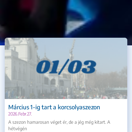
Március 1-ig tart a korcsolyaszezon
2026.febr.27.
A szezon hamarosan véget ér, de a jég még kitart. A
hétvégén