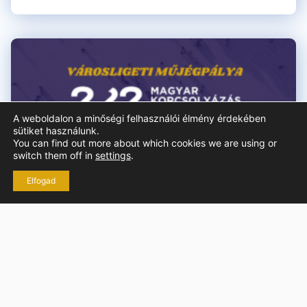
A weboldalon a minőségi felhasználói élmény érdekében
sütiket használunk.
You can find out more about which cookies we are using or
switch them off in
settings
.
Elfogad
Magyar Korcsolyázás Napja 2026 a
Városligeti Műjégpályán
2026.febr.10.
2026. február 22-én ismét megrendezzük a Magyar
Korcsolyázás Napját a Városligeti Műjégpályán.