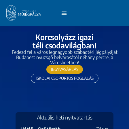
Korcsolyázz igazi
téli csodavilágban!
Fedezd fel a város legnagyobb szabadtéri jégpályáját
Budapest nyüzsgő belvárosától néhány percre, a
Városligetben!
JEGYVÁSÁRLÁS
ISKOLAI CSOPORTOS FOGLALÁS
Aktuális heti nyitvatartás
Hétfő – Csütörtök
Zárva