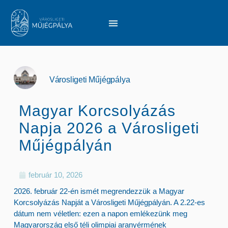
JEGYÁRAK ÉS NYITVATARTÁS
Városligeti Műjégpálya
Magyar Korcsolyázás
Napja 2026 a Városligeti
Műjégpályán
február 10, 2026
2026. február 22-én
ismét megrendezzük a
Magyar
Korcsolyázás Napját
a
Városligeti Műjégpályán
. A 2.22-es
dátum nem véletlen: ezen a napon emlékezünk meg
Magyarország első téli olimpiai aranyérmének