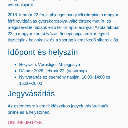
évfordulójáról.
2018. február 22-én
, a phjongcshangi téli olimpián a
magyar
férfi rövidpályás gyorskorcsolya-váltó
történelmet írt, és
megszerezte hazánk első téli olimpiai aranyát. Azóta február
22. a magyar korcsolyázás ünnepnapja, amikor együtt
tisztelgünk bajnokaink és a sportág kiemelkedő sikerei előtt.
Időpont és helyszín
Helyszín:
Városligeti Műjégpálya
Dátum:
2026. február 22. (vasárnap)
Nyitvatartás az esemény napján:
10:00–14:00 és
16:00–20:00
Jegyvásárlás
Az eseményre
kiemelt időszakos jegyek
vásárolhatók
online és a helyszínen
.
ONLINE JEGYEK