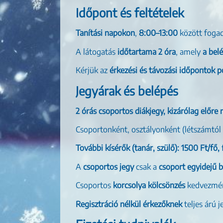
Időpont és feltételek
Tanítási napokon
,
8:00–13:00
között foga
A látogatás
időtartama 2 óra
, amely
a bel
Kérjük az
érkezési és távozási időpontok p
Jegyárak és belépés
2 órás csoportos diákjegy, kizárólag előre 
Csoportonként, osztályonként (létszámtól
További kísérők (tanár, szülő):
1500 Ft/fő,
A
csoportos jegy
csak a
csoport egyidejű 
Csoportos
korcsolya kölcsönzés
kedvezmé
Regisztráció nélkül érkezőknek
teljes árú j