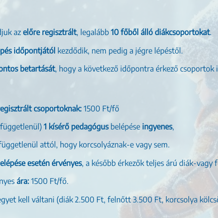
djuk az
előre regisztrált
, legalább
10 főből álló diákcsoportokat
.
épés időpontjától
kezdődik, nem pedig a jégre lépéstől.
ontos betartását
, hogy a következő időpontra érkező csoportok 
regisztrált csoportoknak:
1500 Ft/fő
 függetlenül)
1 kísérő pedagógus
belépése
ingyenes
,
függetlenül attól, hogy korcsolyáznak-e vagy sem.
belépése esetén érvényes
, a később érkezők teljes árú diák-vagy f
nyes
ára:
1500 Ft/fő.
egyet kell váltani (diák 2.500 Ft, felnőtt 3.500 Ft, korcsolya kölc