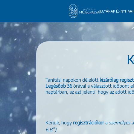
JEGYÁRAK ÉS NYITVA
K
Tanítási napokon délelőtt
kizárólag regisz
Legésőbb 36
órával a választott időpont e
naptárban, az azt jelenti, hogy az adott i
Kérjük, hogy
regisztrációkor
a
személyes a
6.B”)