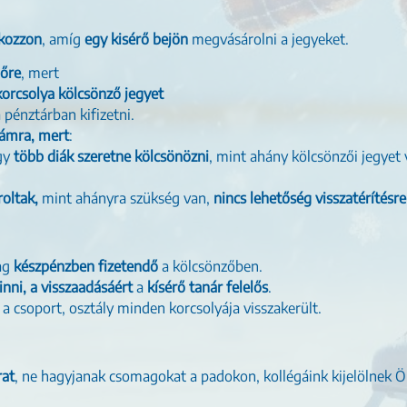
akozzon
, amíg
egy kisérő bejön
megvásárolni a jegyeket.
lőre
, mert
korcsolya kölcsönző jegyet
a pénztárban kifizetni.
zámra, mert
:
gy
több diák szeretne kölcsönözni
, mint ahány kölcsönzői jegyet
roltak,
mint ahányra szükség van,
nincs lehetőség visszatérítésre
lag
készpénzben fizetendő
a kölcsönzőben.
inni, a visszaadásáért
a
kísérő tanár felelős
.
ha a csoport, osztály minden korcsolyája visszakerült.
rat
, ne hagyjanak csomagokat a padokon, kollégáink kijelölnek