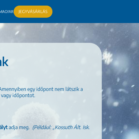
JEGYVÁSÁRLÁS
MAGYAR
ak
g. Amennyiben egy időpont nem látszik a
t vagy időpontot.
ályt
adja meg.
(Például: „Kossuth Ált. Isk.