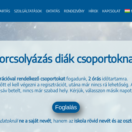
TARTÁS
SZOLGÁLTATÁSOK
OKTATÁS
RENDEZVÉNY
HÍREK
KAPCSOLAT
orcsolyázás diák csoportokn
trációval rendelkező csoportokat
fogadunk,
2 órás
időtartamra.
lőtt el kell végezni a regisztrációt, utána már nincs rá lehetősé
dősáv betelt, nincs már szabad hely. Kérjük, válasszon másik napo
Foglalás
datoknál
ne a saját nevét
, hanem az
iskola rövid nevét és az oszt