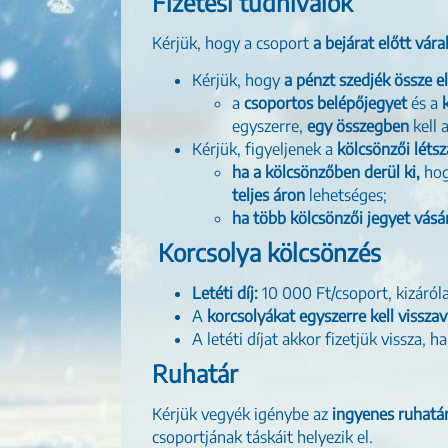
Fizetési tudnivalók
Kérjük, hogy a csoport
a bejárat előtt vár
Kérjük, hogy
a pénzt szedjék össze e
a
csoportos belépőjegyet
és a
egyszerre,
egy összegben
kell 
Kérjük, figyeljenek a
kölcsönzői léts
ha a kölcsönzőben derül ki,
ho
teljes áron
lehetséges;
ha több kölcsönzői jegyet vásá
Korcsolya kölcsönzés
Letéti díj:
10 000 Ft/csoport, kizáró
A
korcsolyákat egyszerre kell visszav
A letéti díjat akkor fizetjük vissza, 
Ruhatár
Kérjük vegyék igénybe az
ingyenes ruhatá
csoportjának táskáit helyezik el.