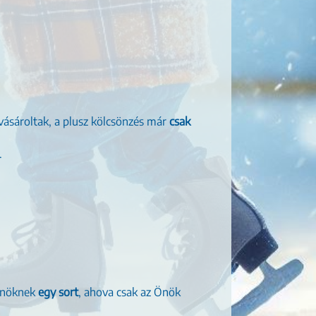
 vásároltak, a plusz kölcsönzés már
csak
.
 Önöknek
egy sort
, ahova csak az Önök