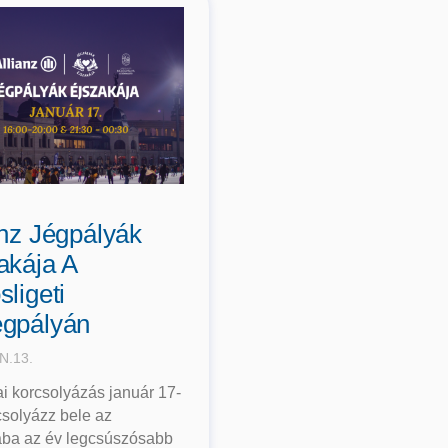
anz Jégpályák
akája A
sligeti
gpályán
N.13.
i korcsolyázás január 17-
solyázz bele az
ába az év legcsúszósabb