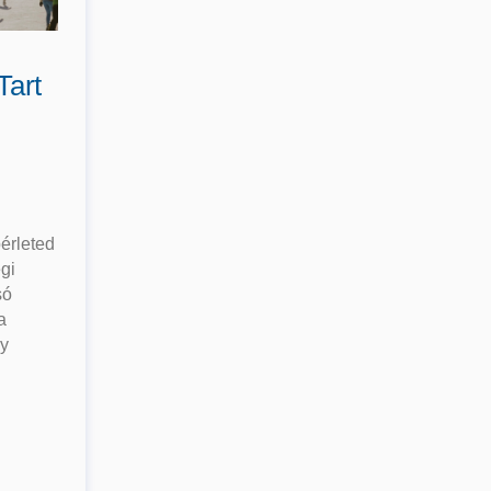
Tart
bérleted
gi
só
a
gy