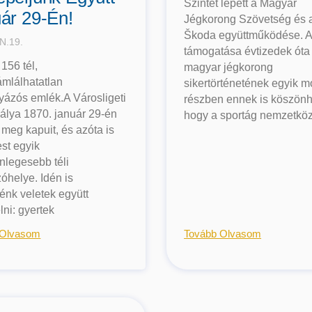
Szintet lépett a Magyar
ár 29-Én!
Jégkorong Szövetség és 
Škoda együttműködése. 
N.19.
támogatása évtizedek óta
 156 tél,
magyar jégkorong
mlálhatatlan
sikertörténetének egyik m
yázós emlék.A Városligeti
részben ennek is köszönh
álya 1870. január 29-én
hogy a sportág nemzetköz
a meg kapuit, és azóta is
st egyik
nlegesebb téli
zóhelye. Idén is
énk veletek együtt
ni: gyertek
 Olvasom
Tovább Olvasom