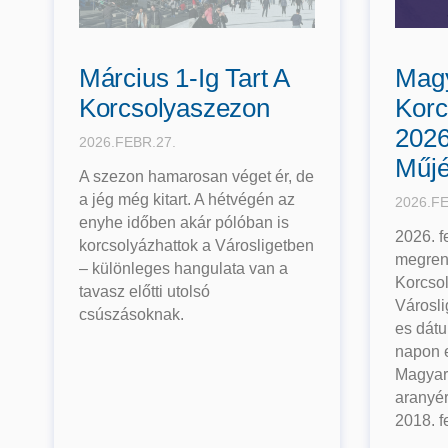
Március 1-Ig Tart A
Mag
Korcsolyaszezon
Korc
2026
2026.FEBR.27.
Műjé
A szezon hamarosan véget ér, de
a jég még kitart. A hétvégén az
2026.FE
enyhe időben akár pólóban is
2026. f
korcsolyázhattok a Városligetben
megren
– különleges hangulata van a
Korcso
tavasz előtti utolsó
Városli
csúszásoknak.
es dátu
napon 
Magyaro
aranyér
2018. f