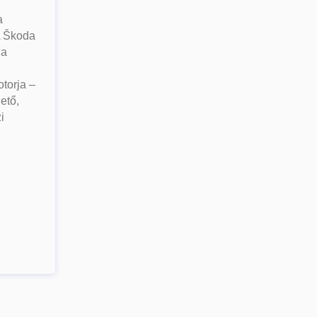
a
A Škoda
 a
otorja –
ető,
i