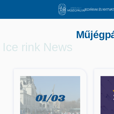
JEGYÁRAK ÉS NYITVA
Műjégpá
Ice rink News