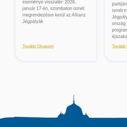
eseménye visszatér: 2026.
partijá
január 17-én, szombaton ismét
ismét 
megrendezésre kerül az Allianz
Jégpály
Jégpályák
ország 
program
éjszaka
Tovább Olvasom
Tovább