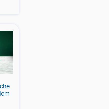
sche
elem