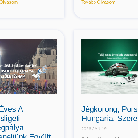
 Olvasom
Tovább Olvasom
Éves A
Jégkorong, Por
sligeti
Hungaria, Szer
gpálya –
2026.JAN.19.
peljünk Együtt