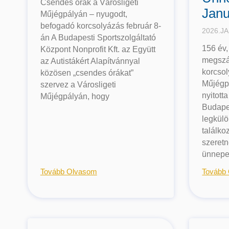
Csendes órák a Városligeti
Janu
Műjégpályán – nyugodt,
befogadó korcsolyázás február 8-
2026.JA
án A Budapesti Sportszolgáltató
156 év,
Központ Nonprofit Kft. az Együtt
megszá
az Autistákért Alapítvánnyal
korcsol
közösen „csendes órákat”
Műjégp
szervez a Városligeti
nyitott
Műjégpályán, hogy
Budape
legkülö
találko
szeretn
ünnepel
Tovább Olvasom
Tovább