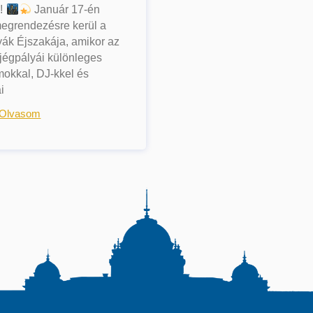
n!
Január 17-én
megrendezésre kerül a
ák Éjszakája, amikor az
jégpályái különleges
okkal, DJ-kkel és
i
 Olvasom