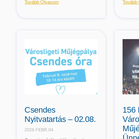
Tovább Olvasom
Tovább
Csendes
156 
Nyitvatartás – 02.08.
Váro
Műjé
2026.FEBR.04.
Ünne