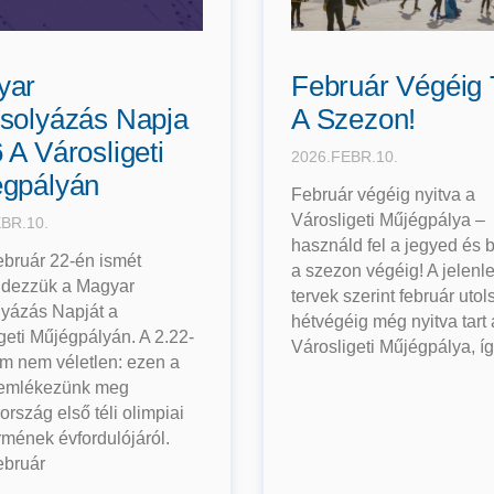
yar
Február Végéig 
solyázás Napja
A Szezon!
 A Városligeti
2026.FEBR.10.
gpályán
Február végéig nyitva a
Városligeti Műjégpálya –
BR.10.
használd fel a jegyed és 
ebruár 22-én ismét
a szezon végéig! A jelenle
dezzük a Magyar
tervek szerint február utol
lyázás Napját a
hétvégéig még nyitva tart 
geti Műjégpályán. A 2.22-
Városligeti Műjégpálya, í
m nem véletlen: ezen a
emlékezünk meg
rszág első téli olimpiai
mének évfordulójáról.
ebruár