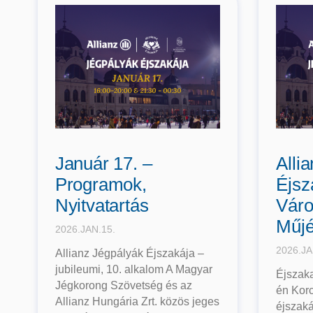
Január 17. –
Alli
Programok,
Éjsz
Nyitvatartás
Váro
Műjé
2026.JAN.15.
2026.JA
Allianz Jégpályák Éjszakája –
jubileumi, 10. alkalom A Magyar
Éjszaka
Jégkorong Szövetség és az
én Korc
Allianz Hungária Zrt. közös jeges
éjszak