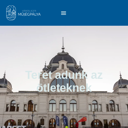
Teret adunk az
ötleteknek