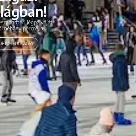
ilágban!
szabadtéri jégpályáját
l néhány percre, a
PORTOS FOGLALÁS