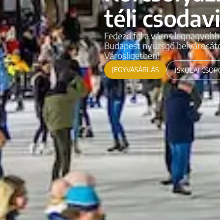
téli csodav
Fedezd fel a város legnagyobb 
Budapest nyüzsgő belvárosátó
Városligetben!
JEGYVÁSÁRLÁS
ISKOLAI CSO