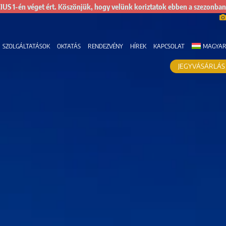
US 1-én véget ért. Köszönjük, hogy velünk koriztatok ebben a szezonban
SZOLGÁLTATÁSOK
OKTATÁS
RENDEZVÉNY
HÍREK
KAPCSOLAT
MAGYA
JEGYVÁSÁRLÁS