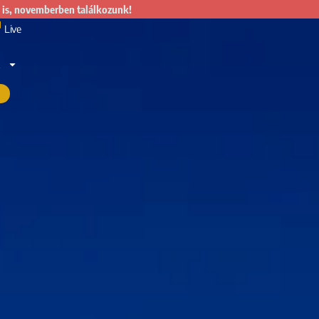
 is, novemberben találkozunk!
Live
R