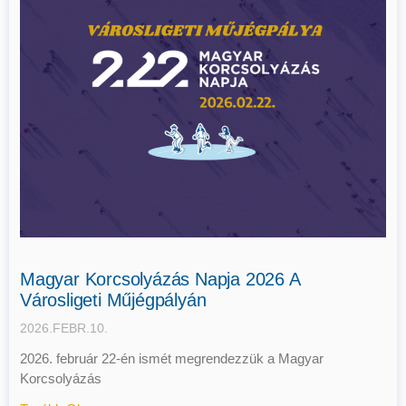
Magyar Korcsolyázás Napja 2026 A
Városligeti Műjégpályán
2026.FEBR.10.
2026. február 22-én ismét megrendezzük a Magyar
Korcsolyázás