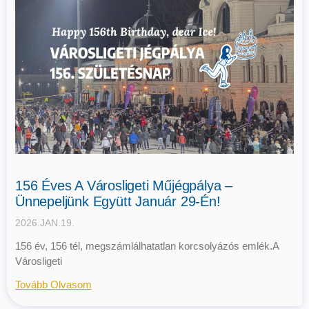
156 Éves A Városligeti Műjégpálya –
Ünnepeljünk Együtt Január 29-Én!
2026.JAN.19.
156 év, 156 tél, megszámlálhatatlan korcsolyázós emlék.A
Városligeti
Tovább Olvasom