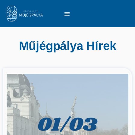
Műjégpálya Hírek