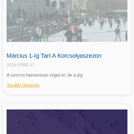
Március 1-Ig Tart A Korcsolyaszezon
2026.FEBR.27.
A szezon hamarosan véget ér, de a jég
Tovább Olvasom