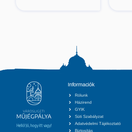
Informaciók
Rólunk
Házirend
GYIK
Süti Szabályzat
Adatvédelmi Tájékoztató
Helló! Jó, hogy itt vagy!
Biztosítás