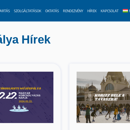
TARTÁS
SZOLGÁLTATÁSOK
OKTATÁS
RENDEZVÉNY
HÍREK
KAPCSOLAT
lya Hírek