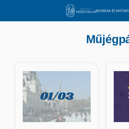
JEGYÁRAK ÉS NYITVA
Műjégpá