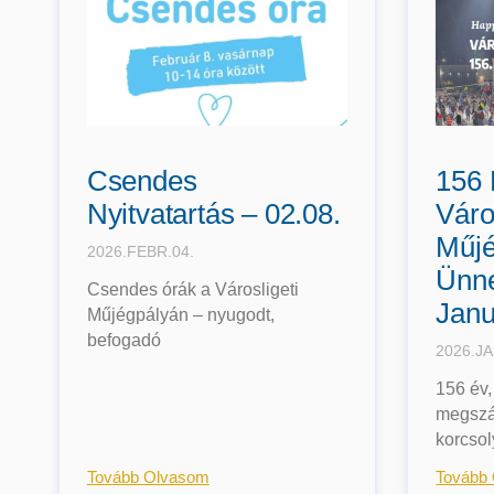
Csendes
156 
Nyitvatartás – 02.08.
Váro
Műjé
2026.FEBR.04.
Ünne
Csendes órák a Városligeti
Janu
Műjégpályán – nyugodt,
befogadó
2026.JA
156 év,
megszá
korcsol
Tovább Olvasom
Tovább