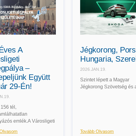
Éves A
Jégkorong, Por
sligeti
Hungaria, Szer
gpálya –
2026.JAN.19.
peljünk Együtt
Szintet lépett a Magyar
ár 29-Én!
Jégkorong Szövetség és 
N.19.
 156 tél,
mlálhatatlan
yázós emlék.A Városligeti
 Olvasom
Tovább Olvasom