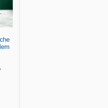
sche
elem
a