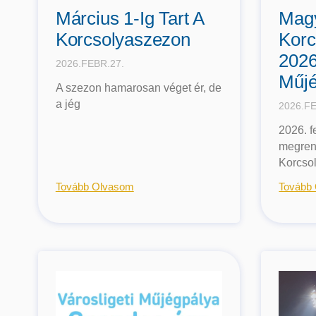
Március 1-Ig Tart A
Mag
Korcsolyaszezon
Korc
2026
2026.FEBR.27.
Műjé
A szezon hamarosan véget ér, de
a jég
2026.FE
2026. f
megren
Korcso
Tovább Olvasom
Tovább