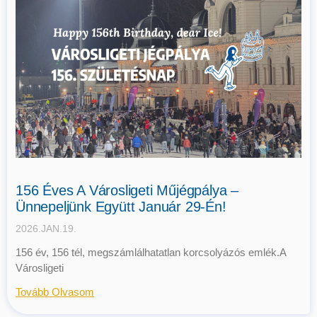
156 Éves A Városligeti Műjégpálya –
Ünnepeljünk Együtt Január 29-Én!
2026.JAN.19.
156 év, 156 tél, megszámlálhatatlan korcsolyázós emlék.A
Városligeti
Tovább Olvasom