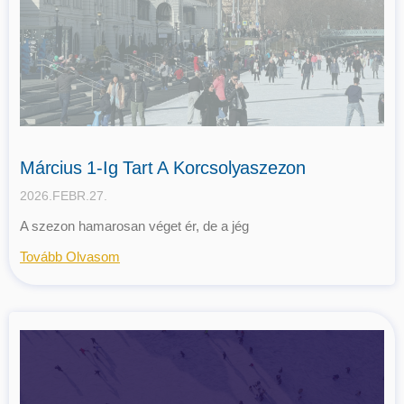
Március 1-Ig Tart A Korcsolyaszezon
2026.FEBR.27.
A szezon hamarosan véget ér, de a jég
Tovább Olvasom