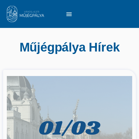
Műjégpálya Hírek