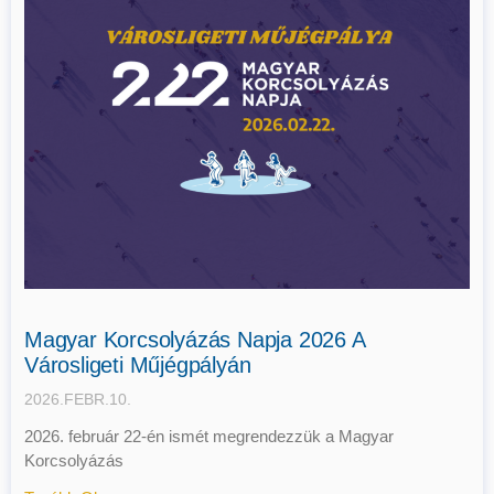
Magyar Korcsolyázás Napja 2026 A
Városligeti Műjégpályán
2026.FEBR.10.
2026. február 22-én ismét megrendezzük a Magyar
Korcsolyázás