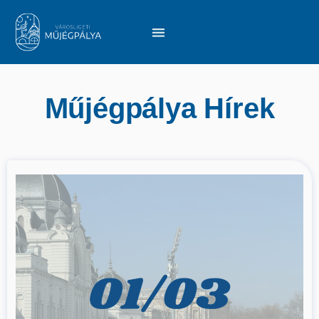
Műjégpálya Hírek