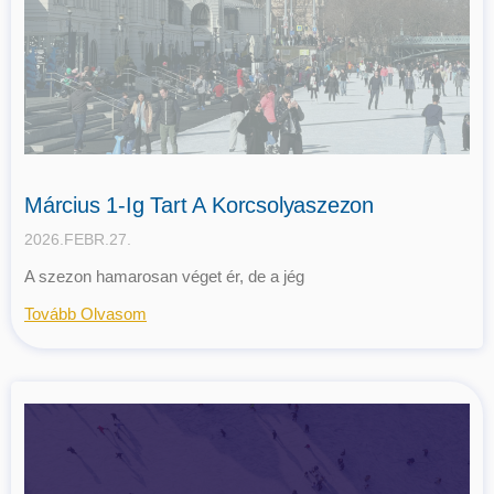
Március 1-Ig Tart A Korcsolyaszezon
2026.FEBR.27.
A szezon hamarosan véget ér, de a jég
Tovább Olvasom