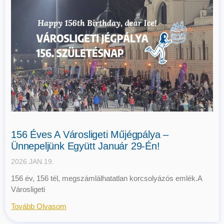
156 Éves A Városligeti Műjégpálya –
Ünnepeljünk Együtt Január 29-Én!
2026.JAN.19.
156 év, 156 tél, megszámlálhatatlan korcsolyázós emlék.A
Városligeti
Tovább Olvasom