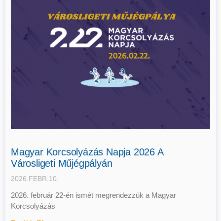
Magyar Korcsolyázás Napja 2026 A
Városligeti Műjégpályán
2026.FEBR.10.
2026. február 22-én ismét megrendezzük a Magyar
Korcsolyázás