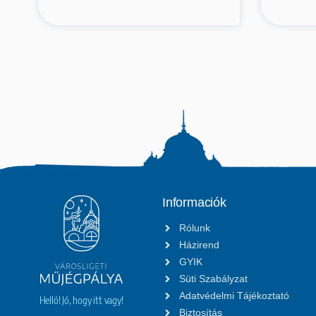
Informaciók
Rólunk
Házirend
GYIK
Süti Szabályzat
Adatvédelmi Tájékoztató
Helló! Jó, hogy itt vagy!
Biztosítás