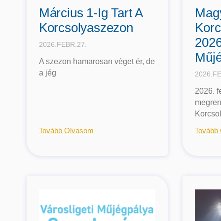
Március 1-Ig Tart A
Mag
Korcsolyaszezon
Korc
2026
2026.FEBR.27.
Műjé
A szezon hamarosan véget ér, de
a jég
2026.FE
2026. f
megren
Korcso
Tovább Olvasom
Tovább