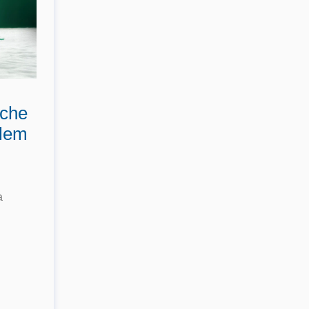
sche
elem
a