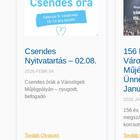
Csendes
156 
Nyitvatartás – 02.08.
Váro
Műjé
2026.FEBR.04.
Ünne
Csendes órák a Városligeti
Janu
Műjégpályán – nyugodt,
befogadó
2026.JA
156 év,
megszá
korcsol
Tovább Olvasom
Tovább