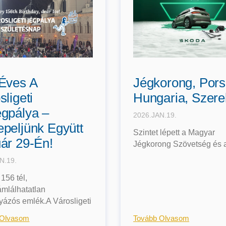
Éves A
Jégkorong, Por
sligeti
Hungaria, Szer
gpálya –
2026.JAN.19.
peljünk Együtt
Szintet lépett a Magyar
ár 29-Én!
Jégkorong Szövetség és 
N.19.
 156 tél,
mlálhatatlan
yázós emlék.A Városligeti
 Olvasom
Tovább Olvasom