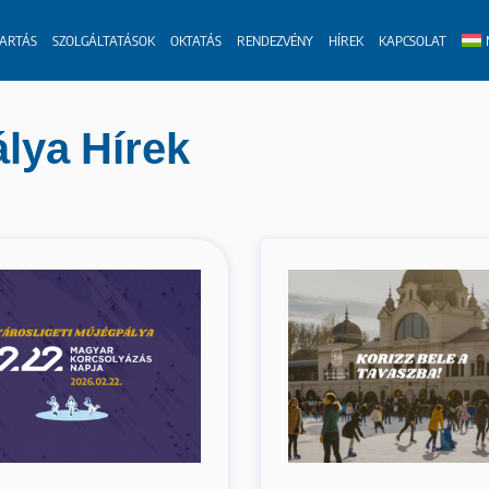
TARTÁS
SZOLGÁLTATÁSOK
OKTATÁS
RENDEZVÉNY
HÍREK
KAPCSOLAT
lya Hírek