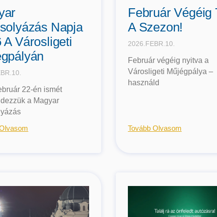
yar
Február Végéig 
solyázás Napja
A Szezon!
 A Városligeti
2026.FEBR.10.
gpályán
Február végéig nyitva a
Városligeti Műjégpálya –
BR.10.
használd
ebruár 22-én ismét
dezzük a Magyar
lyázás
 Olvasom
Tovább Olvasom