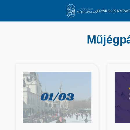
JEGYÁRAK ÉS NYITVA
Műjégpá