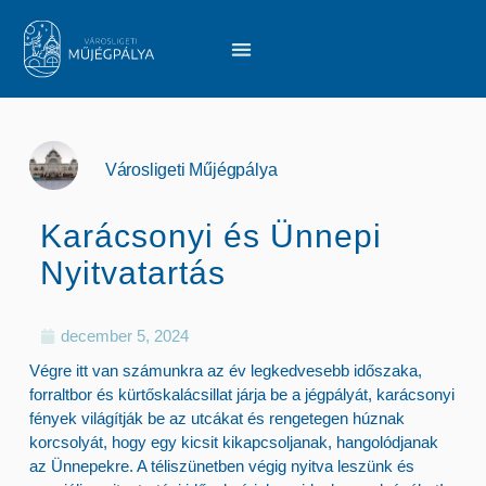
Városligeti Műjégpálya
Karácsonyi és Ünnepi
Nyitvatartás
december 5, 2024
Végre itt van számunkra az év legkedvesebb időszaka,
forraltbor és kürtőskalácsillat járja be a jégpályát, karácsonyi
fények világítják be az utcákat és rengetegen húznak
korcsolyát, hogy egy kicsit kikapcsoljanak, hangolódjanak
az Ünnepekre. A téliszünetben végig nyitva leszünk és