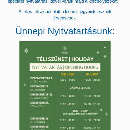
speciális nyitvatartási idővel várjuk majd a korcsolyázókat!
A teljes téliszünet alatt a
kiemelt jegyeink
lesznek
érvényesek.
Ünnepi Nyitvatartásunk: