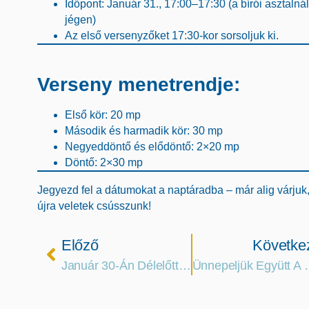
Időpont
: Január 31., 17:00–17:30 (a bírói asztalnál
jégen)
Az első versenyzőket
17:30-kor
sorsoljuk ki.
Verseny menetrendje:
Első kör
: 20 mp
Második és harmadik kör
: 30 mp
Negyeddöntő és elődöntő
: 2×20 mp
Döntő
: 2×30 mp
Jegyezd fel a dátumokat a naptáradba – már alig várjuk
újra veletek csússzunk!
Előző
Követke
Január 30-Án Délelőtt Változik A Nyitvatartásunk
Ünnepeljük Együtt A Váro