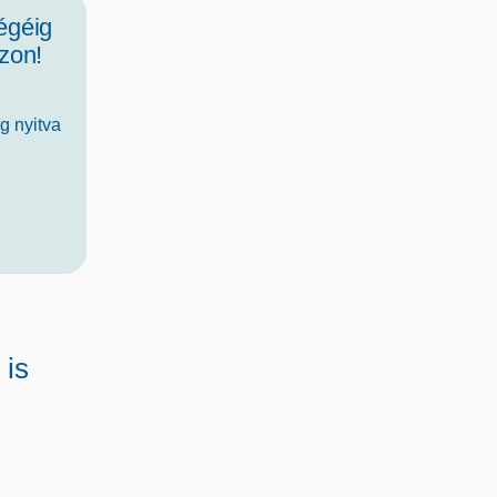
égéig
zon!
g nyitva
a
 is