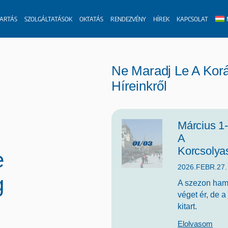
TARTÁS
SZOLGÁLTATÁSOK
OKTATÁS
RENDEZVÉNY
HÍREK
KAPCSOLAT
Ne Maradj Le A Kor
Híreinkről
Március 1-
A
Korcsolya
e
2026.FEBR.27.
g
A szezon ha
véget ér, de 
kitart.
Elolvasom