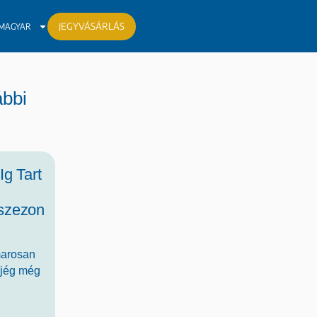
JEGYVÁSÁRLÁS
MAGYAR
ábbi
Ig Tart
szezon
marosan
a jég még