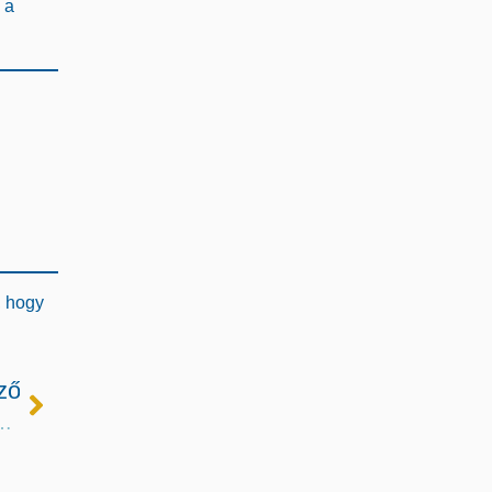
 a
, hogy
ző
sligeti Műjégpálya 155. Évfordulóját!