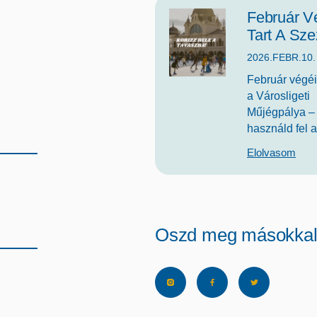
Február V
Tart A Sze
2026.FEBR.10.
Február végéi
a Városligeti
Műjégpálya –
használd fel 
Elolvasom
Oszd meg másokkal