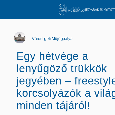
JEGYÁRAK ÉS NYITVA
Városligeti Műjégpálya
Egy hétvége a
lenyűgöző trükkök
jegyében – freestyl
korcsolyázók a vilá
minden tájáról!