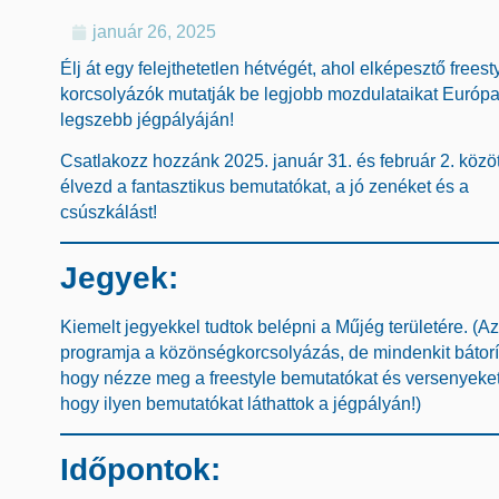
január 26, 2025
Élj át egy felejthetetlen hétvégét, ahol elképesztő freest
korcsolyázók mutatják be legjobb mozdulataikat Európ
legszebb jégpályáján!
Csatlakozz hozzánk 2025. január 31. és február 2. közöt
élvezd a fantasztikus bemutatókat, a jó zenéket és a
csúszkálást!
Jegyek:
Kiemelt jegyekkel tudtok belépni a Műjég területére. (Az
programja a közönségkorcsolyázás, de mindenkit bátorí
hogy nézze meg a freestyle bemutatókat és versenyeket 
hogy ilyen bemutatókat láthattok a jégpályán!)
Időpontok: