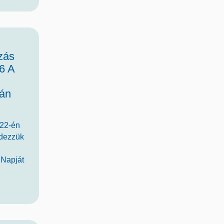
zás
6 A
i
án
 22-én
dezzük
 Napját