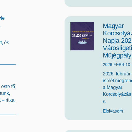
yle
Magyar
a
Korcsolyá
Napja 202
t
, és
Városliget
Műjégpály
2026.FEBR.10.
2026. február
ismét megren
 este fő
a Magyar
tunk,
Korcsolyázás
– ritka,
a
Elolvasom