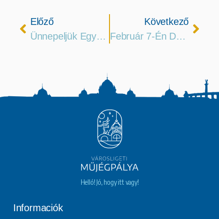
Előző
Következő
Ünnepeljük Együtt A Városligeti Műjégpálya 155. Évfordulóját!
Február 7-Én Délután Változik A Nyitvatartásunk
Helló! Jó, hogy itt vagy!
Informaciók