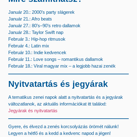
Január 20.
: 2000’s party slágerek
Január 21.
: Afro beats
Január 27.
: 80’s–90’s retro dallamok
Január 28.
: Taylor Swift nap
Február 3.
: Hip-hop ritmusok
Február 4.
: Latin mix
Február 10.
: Indie kedvencek
Február 11.
: Love songs – romantikus dallamok
Február 18.
: Viral magyar mix – a legjobb hazai zenék
Nyitvatartás és jegyárak
A tematikus zenei napok alatt a nyitvatartás és a jegyárak
változatlanok, az aktuális információkat itt találod:
Jegyárak és nyitvatartás
Gyere, és élvezd a zenés korcsolyázás örömét nálunk!
Legyen a hétfő és a kedd a kedvenc napod a jégen!