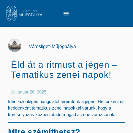
Városligeti Műjégpálya
Éld át a ritmust a jégen –
Tematikus zenei napok!
január 26, 2025
Idén különleges hangulatot teremtünk a jégen! Hétfőnként és
keddenként tematikus zenei napokkal várunk, hogy a
korcsolyázás közben átadd magad a zene varázsának.
Mire számíthatsz?