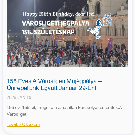
156 Éves A Városligeti Műjégpálya –
Ünnepeljünk Együtt Január 29-Én!
2026.JAN.19.
156 év, 156 tél, megszámlálhatatlan korcsolyázós emlék.A
Városligeti
Tovább Olvasom