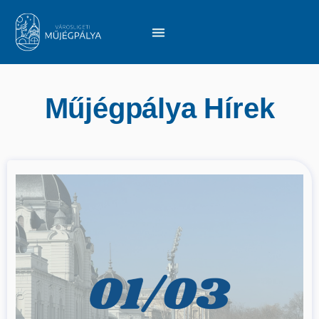
Műjégpálya Hírek