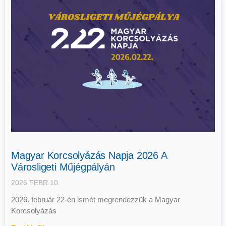
Magyar Korcsolyázás Napja 2026 A
Városligeti Műjégpályán
2026.FEBR.10.
2026. február 22-én ismét megrendezzük a Magyar
Korcsolyázás