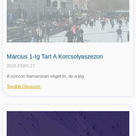
Március 1-Ig Tart A Korcsolyaszezon
2026.FEBR.27.
A szezon hamarosan véget ér, de a jég
Tovább Olvasom