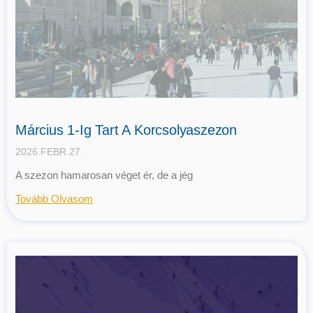
Március 1-Ig Tart A Korcsolyaszezon
2026.FEBR.27.
A szezon hamarosan véget ér, de a jég
Tovább Olvasom