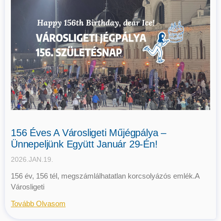
156 Éves A Városligeti Műjégpálya –
Ünnepeljünk Együtt Január 29-Én!
2026.JAN.19.
156 év, 156 tél, megszámlálhatatlan korcsolyázós emlék.A
Városligeti
Tovább Olvasom