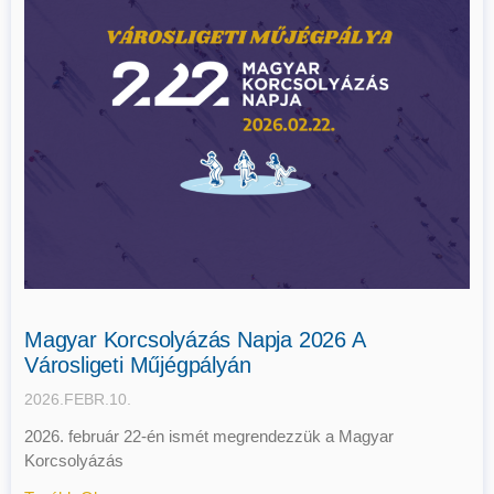
Magyar Korcsolyázás Napja 2026 A
Városligeti Műjégpályán
2026.FEBR.10.
2026. február 22-én ismét megrendezzük a Magyar
Korcsolyázás