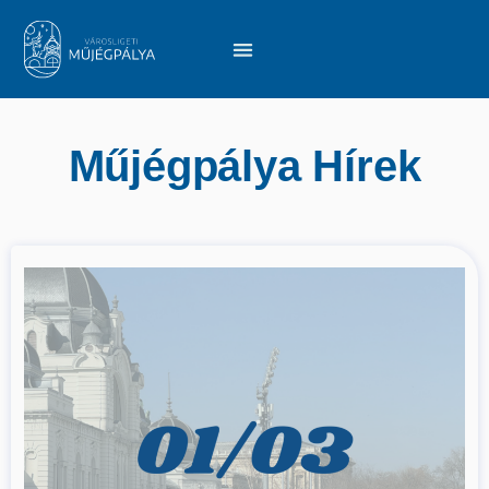
Műjégpálya Hírek