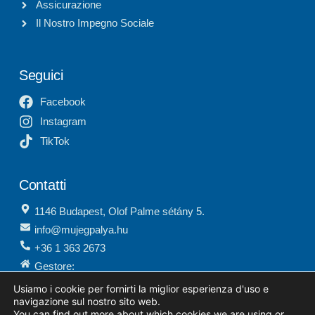
Assicurazione
Il Nostro Impegno Sociale
Seguici
Facebook
Instagram
TikTok
Contatti
1146 Budapest, Olof Palme sétány 5.
info@mujegpalya.hu
+36 1 363 2673
Gestore:
Budapesti Sportszolgáltató Központ Nonprofit Kft.
Usiamo i cookie per fornirti la miglior esperienza d'uso e
navigazione sul nostro sito web.
You can find out more about which cookies we are using or