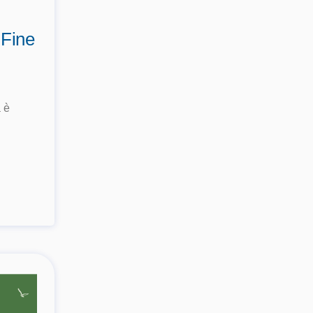
 Fine
 è