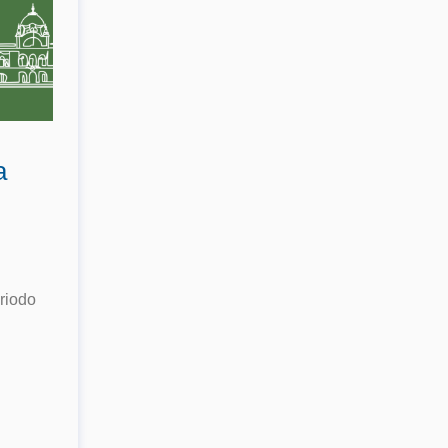
a
eriodo