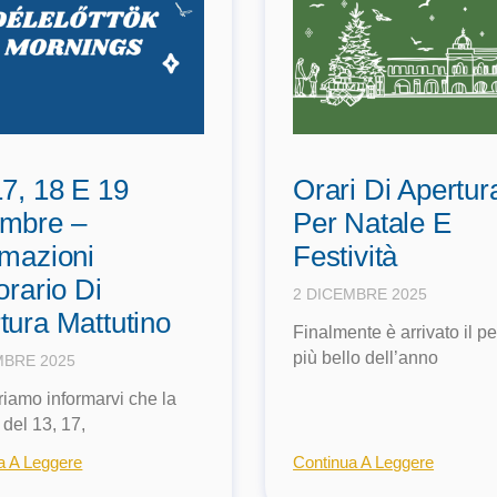
17, 18 E 19
Orari Di Apertur
mbre –
Per Natale E
rmazioni
Festività
orario Di
2 DICEMBRE 2025
tura Mattutino
Finalmente è arrivato il p
più bello dell’anno
MBRE 2025
iamo informarvi che la
 del 13, 17,
a A Leggere
Continua A Leggere