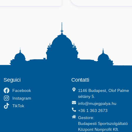
Seguici
Contatti
Facebook
1146 Budapest, Olof Palme
sétány 5.
Instagram
info@mujegpalya.hu
TikTok
+36 1 363 2673
Gestore:
Budapesti Sportszolgáltató
Központ Nonprofit Kft.