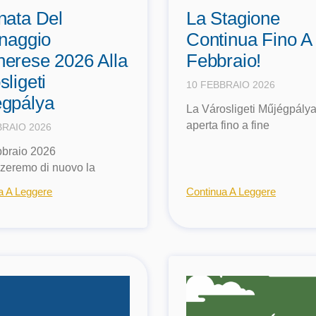
nata Del
La Stagione
inaggio
Continua Fino A
erese 2026 Alla
Febbraio!
sligeti
10 FEBBRAIO 2026
gpálya
La Városligeti Műjégpálya
aperta fino a fine
BRAIO 2026
ebbraio 2026
zzeremo di nuovo la
a A Leggere
Continua A Leggere