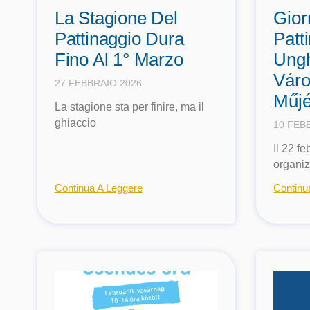
La Stagione Del
Gior
Pattinaggio Dura
Patt
Fino Al 1° Marzo
Ungh
Váro
27 FEBBRAIO 2026
Műjé
La stagione sta per finire, ma il
ghiaccio
10 FEB
Il 22 f
organi
Continua A Leggere
Continu