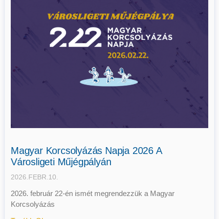
Magyar Korcsolyázás Napja 2026 A
Városligeti Műjégpályán
2026.FEBR.10.
2026. február 22-én ismét megrendezzük a Magyar
Korcsolyázás