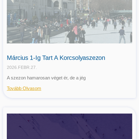
Március 1-Ig Tart A Korcsolyaszezon
2026.FEBR.27.
A szezon hamarosan véget ér, de a jég
Tovább Olvasom