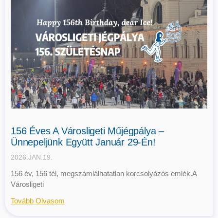
156 Éves A Városligeti Műjégpálya –
Ünnepeljünk Együtt Január 29-Én!
2026.JAN.19.
156 év, 156 tél, megszámlálhatatlan korcsolyázós emlék.A
Városligeti
Tovább Olvasom