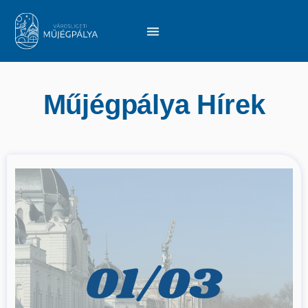
Műjégpálya Hírek